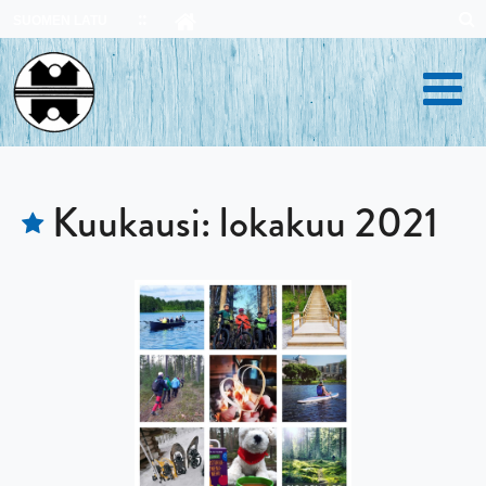
Skip
SUOMEN LATU
to
content
Kuukausi:
lokakuu 2021