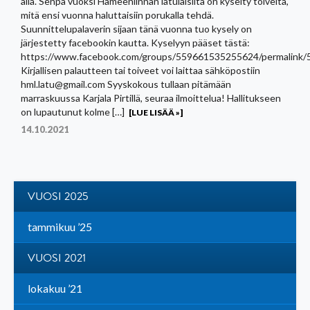
alla. Senpä vuoksi Hämeenlinnan latulaisilta on kyselty toiveita,
mitä ensi vuonna haluttaisiin porukalla tehdä.
Suunnittelupalaverin sijaan tänä vuonna tuo kysely on
järjestetty facebookin kautta. Kyselyyn pääset tästä:
https://www.facebook.com/groups/559661535255624/permalink
Kirjallisen palautteen tai toiveet voi laittaa sähköpostiin
hml.latu@gmail.com Syyskokous tullaan pitämään
marraskuussa Karjala Pirtillä, seuraa ilmoittelua! Hallitukseen
on lupautunut kolme […]
[LUE LISÄÄ »]
14.10.2021
VUOSI 2025
tammikuu ’25
VUOSI 2021
lokakuu ’21